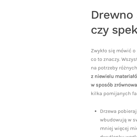
Drewno 
czy spe
Zwykło się mówić o 
co to znaczy. Wszys
na potrzeby różnych
z niewielu materia
w sposób zrównowa
kilka pomijanych f
Drzewa pobieraj
wbudowują w swo
mniej więcej mi
dwutlenku węgla