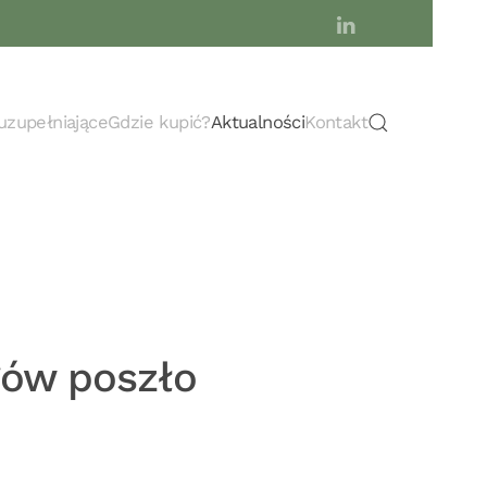
uzupełniające
Gdzie kupić?
Aktualności
Kontakt
gów poszło