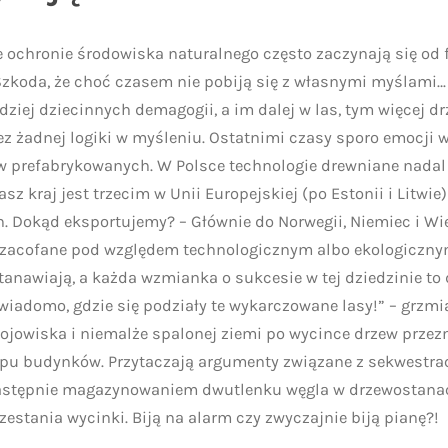
 ochronie środowiska naturalnego często zaczynają się od 
Szkoda, że choć czasem nie pobiją się z własnymi myślami… 
rdziej dziecinnych demagogii, a im dalej w las, tym więcej 
ez żadnej logiki w myśleniu. Ostatnimi czasy sporo emocji
prefabrykowanych. W Polsce technologie drewniane nadal 
sz kraj jest trzecim w Unii Europejskiej (po Estonii i Litwi
okąd eksportujemy? – Głównie do Norwegii, Niemiec i Wielk
ły zacofane pod względem technologicznym albo ekologiczn
stanawiają, a każda wzmianka o sukcesie w tej dziedzinie to
 wiadomo, gdzie się podziały te wykarczowane lasy!” – grzmią
ojowiska i niemalże spalonej ziemi po wycince drzew prze
ypu budynków. Przytaczają argumenty związane z sekwestra
astępnie magazynowaniem dwutlenku węgla w drzewostana
zestania wycinki. Biją na alarm czy zwyczajnie biją pianę?!