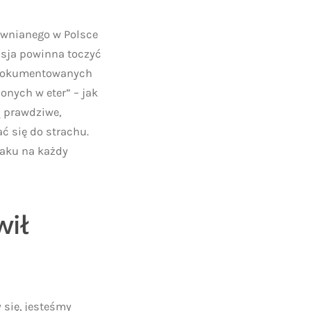
ewnianego w Polsce
kusja powinna toczyć
eudokumentowanych
nych w eter” – jak
ą prawdziwe,
ć się do strachu.
taku na każdy
wił
 się, jesteśmy