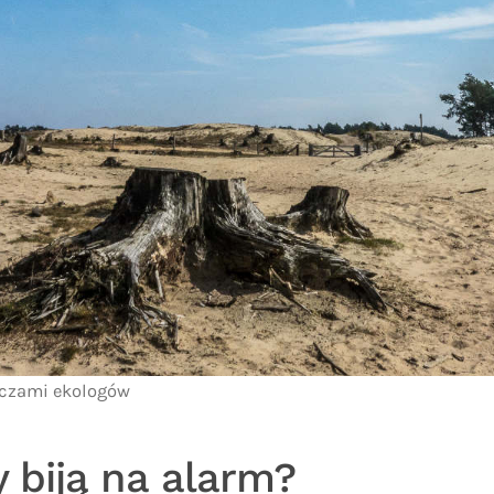
oczami ekologów
 biją na alarm?