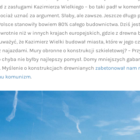
d z zasługami Kazimierza Wielkiego – bo taki padł w kome
hociaż uznać za argument. Słaby, ale zawsze. Jeszcze długo
olsce stanowiły bowiem 80% całego budownictwa. Dziś jest
dwrotnie niż w innych krajach europejskich, gdzie z drewna 
uważyć, że Kazimierz Wielki budował miasta, które w jego 
 najazdami. Mury obronne o konstrukcji szkieletowej? – Pr
 to chyba nie byłby najlepszy pomysł. Domy mniejszych gaba
 Myślenie o konstrukcjach drewnianych
zabetonował nam 
temu komunizm
.