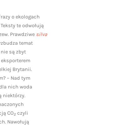
frazy o ekologach
Teksty te odwołują
drzew. Prawdziwe
silva
 wzbudza temat
nie są zbyt
e) eksporterem
iej Brytanii.
ym? – Nad tym
 dla nich woda
 niektórzy.
znaczonych
cją CO
czyli
2
ch. Nawołują