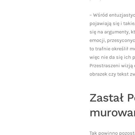
– Wśród entuzjasty
pojawiają się i tak
się na argumenty, 
emocji, przesycony
to trafnie określił
więc nie da się ich
Przestraszeni wizją
obrazek czy tekst z
Zastał P
murowa
Tak powinno pozostać