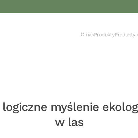
O nas
Produkty
Produkty 
k logiczne myślenie ekolo
w las