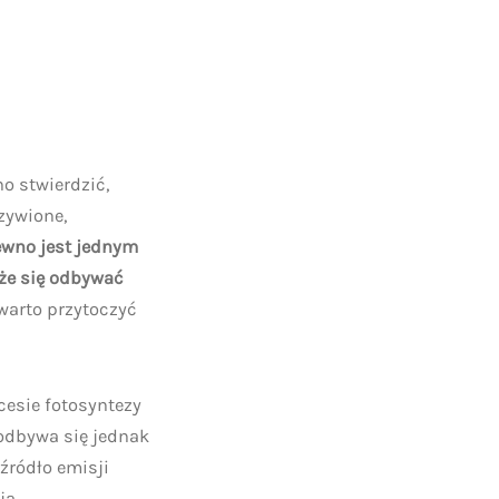
o stwierdzić,
zywione,
ewno jest jednym
że się odbywać
 warto przytoczyć
cesie fotosyntezy
dbywa się jednak
źródło emisji
ją.