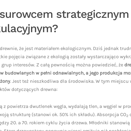
surowcem strategicznym
kulacyjnym?
drewnie, że jest materiałem ekologicznym. Dziś jednak trudn
tkie pojęcia związane z ekologią zostały wystarczająco wykr
 grup interesów. Z całą pewnością można powiedzieć, że
dr
łów budowlanych w pełni odnawialnych, a jego produkcja mo
żony
. Jest też nieszkodliwa dla środowiska. W tym miejscu
aktów dotyczących drewna:
ą z powietrza dwutlenek węgla, wydalają tlen, a węgiel w pro
ją strukturę (stanowi ok. 50% ich składu). Absorpcja CO
o
2
ędzy 20. a 70. rokiem cyklu życia drzewa. Młodniki stanowią 
. Stare drzewostany ponownie więcej emitują niż pochłania