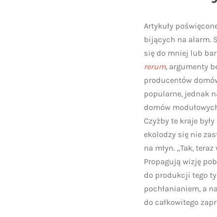
Artykuły poświęcone
bijących na alarm. 
się do mniej lub ba
rerum
, argumenty b
producentów domów 
popularne, jednak na
domów modułowych. D
Czyżby te kraje by
ekolodzy się nie za
na młyn. „Tak, teraz
Propagują wizję pob
do produkcji tego t
pochłanianiem, a n
do całkowitego zapr