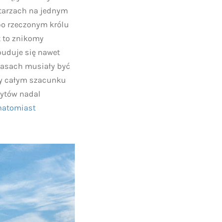
ntarzach na jednym
 po rzeczonym królu
 to znikomy
buduje się nawet
czasach musiały być
zy całym szacunku
rytów nadal
natomiast