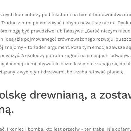
cznych komentarzy pod tekstami na temat budownictwa dr
ie. Trudno z nimi polemizować i chyba nawet się nie da. Dys
które mogą być prawdziwe lub fałszywe. „Garść niczym ni
ch ideą (źle pojmowanego) zrównoważonego rozwoju, puszczo
 mój znajomy – to żaden argument. Poza tym emocje zawsze s
 podważyć. A ekolodzy potrafią zagrać na emocjach, odwoływa
 ogołoconej ziemi obywatele bezrefleksyjnie rzucają się do a
wiązany z wyciętymi drzewami, bo trzeba ratować planetę!
olskę drewnianą, a zosta
ną.
. I koniec i bomba, kto jest przeciw – ten trąba! Nie cofamy