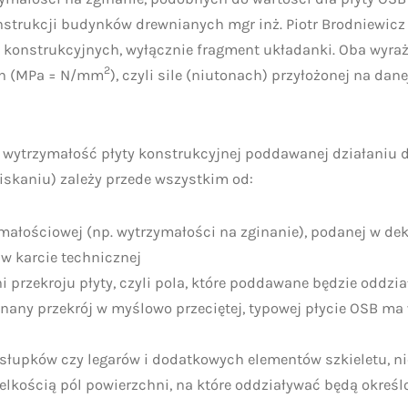
strukcji budynków drewnianych mgr inż. Piotr Brodniewicz
t konstrukcyjnych, wyłącznie fragment układanki. Oba wyra
2
h (MPa = N/mm
), czyli sile (niutonach) przyłożonej na dan
 wytrzymałość płyty konstrukcyjnej poddawanej działaniu d
ciskaniu) zależy przede wszystkim od:
małościowej (np. wytrzymałości na zginanie), podanej w dek
w karcie technicznej
 przekroju płyty, czyli pola, które poddawane będzie oddzia
nany przekrój w myślowo przeciętej, typowej płycie OSB m
 słupków czy legarów i dodatkowych elementów szkieletu, n
elkością pól powierzchni, na które oddziaływać będą określo