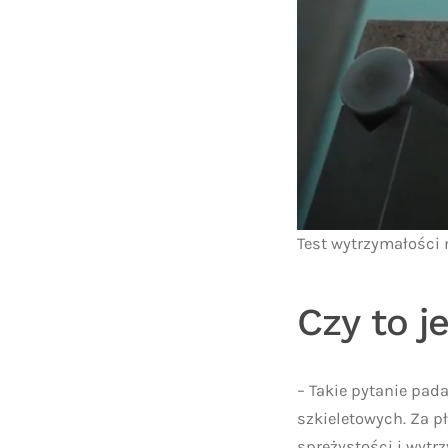
Test wytrzymałości
Czy to j
– Takie pytanie pad
szkieletowych. Za p
sprężystości i wytr