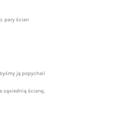
. pary ścian
kbyśmy ją popychali
a sąsiednią ścianę,