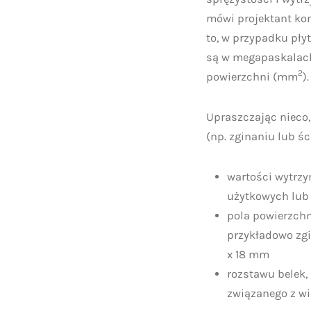
mówi projektant kon
to, w przypadku pły
są w megapaskalac
2
powierzchni (mm
).
Upraszczając nieco,
(np. zginaniu lub ś
wartości wytrzy
użytkowych lub 
pola powierzchni
przykładowo zgi
x 18 mm
rozstawu belek,
związanego z wi