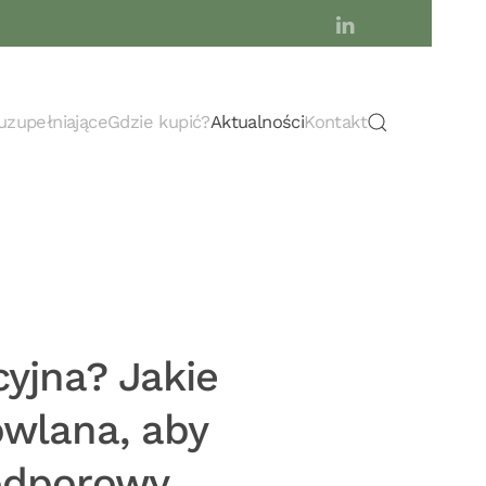
uzupełniające
Gdzie kupić?
Aktualności
Kontakt
cyjna? Jakie
wlana, aby
podporowy