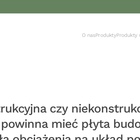
O nas
Produkty
Produkty 
rukcyjna czy niekonstruk
 powinna mieć płyta budo
ła obciążenia na układ 