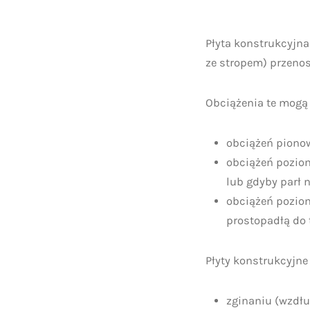
Płyta konstrukcyjna
ze stropem) przenos
Obciążenia te mogą 
obciążeń pionow
obciążeń poziom
lub gdyby parł n
obciążeń poziom
prostopadłą do t
Płyty konstrukcyjne
zginaniu (wzdłuż