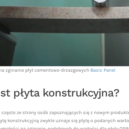
 na zginanie płyt cementowo-drzazgowych
Basic Panel
est płyta konstrukcyjna?
a często ze strony osób zapoznających się z nowym produkt
łytę konstrukcyjną zwykle uznaje się płytę o podanych war
zymałości na zginanie, podobnych do wartości dla płyty OS