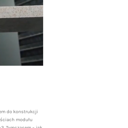
em do konstrukcji
tościach modułu
B-3. Tymczasem – jak