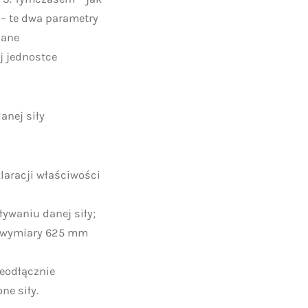
 – te dwa parametry
żane
ej jednostce
anej siły
laracji właściwości
ływaniu danej siły;
a wymiary 625 mm
ieodłącznie
ne siły.