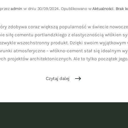
 przez
admin
w dniu
30/09/2024
. Opublikowano w
Aktualności
.
Brak k
tóry zdobywa coraz większą popularność w świecie nowocz
bie siłę cementu portlandzkiego z elastycznością włókien s
iezwykle wszechstronny produkt. Dzięki swoim wyjątkowym
arunki atmosferyczne – włókno-cement stał się idealnym w
h projektów architektonicznych. Ale to tylko początek jego..
Czytaj dalej