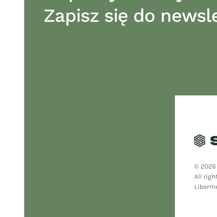
Zapisz się do newsle
©
2026
All righ
Liberm