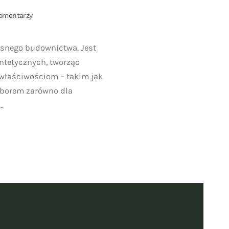
do
omentarzy
Włókno-
cement:
Przyszłość
esnego budownictwa. Jest
nowoczesnego
yntetycznych, tworząc
budownictwa.
 właściwościom – takim jak
yborem zarówno dla
.