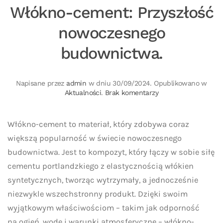
Włókno-cement: Przyszłość
nowoczesnego
budownictwa.
Napisane przez
admin
w dniu
30/09/2024
. Opublikowano w
do
Aktualności
.
Brak komentarzy
Włókno-
cement:
Przyszłość
Włókno-cement to materiał, który zdobywa coraz
nowoczesnego
większą popularność w świecie nowoczesnego
budownictwa.
budownictwa. Jest to kompozyt, który łączy w sobie siłę
cementu portlandzkiego z elastycznością włókien
syntetycznych, tworząc wytrzymały, a jednocześnie
niezwykle wszechstronny produkt. Dzięki swoim
wyjątkowym właściwościom – takim jak odporność
na ogień, wodę i warunki atmosferyczne – włókno-