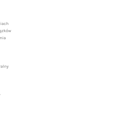
siach
iązków
nia
ralny
y