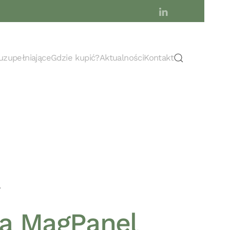
uzupełniające
Gdzie kupić?
Aktualności
Kontakt
a MagPanel