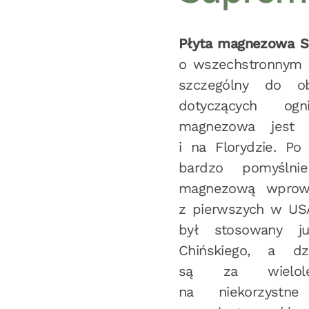
Płyta magnezowa 
o wszechstronnym 
szczególny do o
dotyczących ogn
magnezowa jest 
i na Florydzie. P
bardzo pomyślni
magnezową wprowa
z pierwszych w US
był stosowany j
Chińskiego, a d
są za wielolet
na niekorzystn