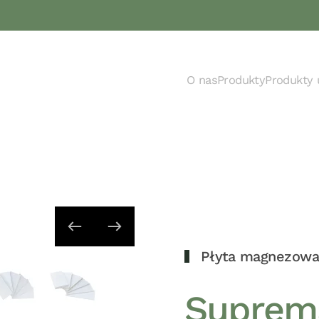
O nas
Produkty
Produkty 
Płyta magnezowa
Suprem