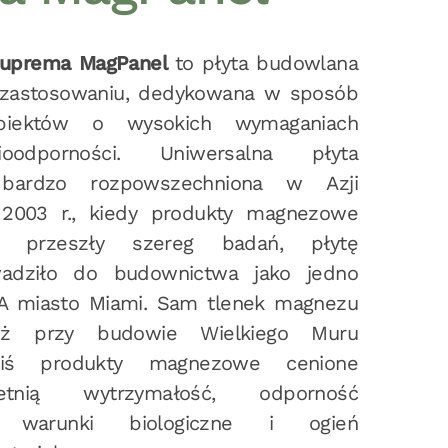
Suprema MagPanel
to płyta budowlana
zastosowaniu, dedykowana w sposób
biektów o wysokich wymaganiach
ioodporności. Uniwersalna płyta
bardzo rozpowszechniona w Azji
o 2003 r., kiedy produkty magnezowe
e przeszły szereg badań, płytę
dziło do budownictwa jako jedno
A miasto Miami. Sam tlenek magnezu
uż przy budowie Wielkiego Muru
ziś produkty magnezowe cenione
nią wytrzymałość, odporność
e warunki biologiczne i ogień