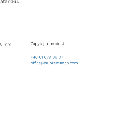
teriału.
Zapytaj o produkt
050 mm
+48 61 679 36 07
office@supremaeco.com