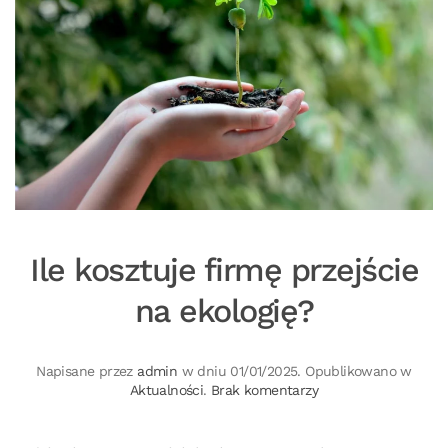
Ile kosztuje firmę przejście
na ekologię?
Napisane przez
admin
w dniu
01/01/2025
. Opublikowano w
do
Aktualności
.
Brak komentarzy
Ile
kosztuje
firmę