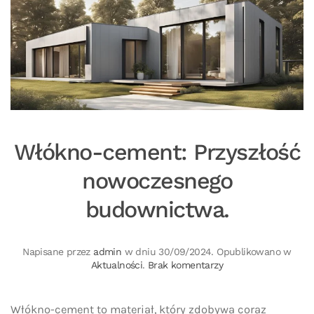
Włókno-cement: Przyszłość
nowoczesnego
budownictwa.
Napisane przez
admin
w dniu
30/09/2024
. Opublikowano w
do
Aktualności
.
Brak komentarzy
Włókno-
cement:
Przyszłość
Włókno-cement to materiał, który zdobywa coraz