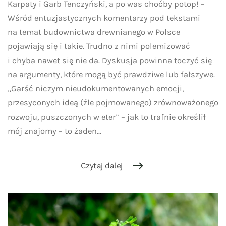
Karpaty i Garb Tenczyński, a po was choćby potop! –
ekologów
poszło
Wśród entuzjastycznych komentarzy pod tekstami
w las
na temat budownictwa drewnianego w Polsce
pojawiają się i takie. Trudno z nimi polemizować
i chyba nawet się nie da. Dyskusja powinna toczyć się
na argumenty, które mogą być prawdziwe lub fałszywe.
„Garść niczym nieudokumentowanych emocji,
przesyconych ideą (źle pojmowanego) zrównoważonego
rozwoju, puszczonych w eter” – jak to trafnie określił
mój znajomy – to żaden...
Czytaj dalej