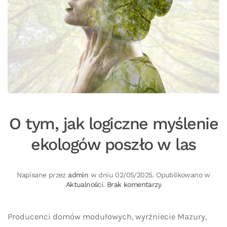
O tym, jak logiczne myślenie
ekologów poszło w las
Napisane przez
admin
w dniu
02/05/2025
. Opublikowano w
do
Aktualności
.
Brak komentarzy
O tym,
jak
logiczne
Producenci domów modułowych, wyrżniecie Mazury,
myślenie