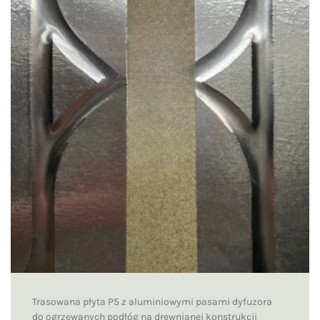
Trasowana płyta P5 z aluminiowymi pasami dyfuzora
do ogrzewanych podłóg na drewnianej konstrukcji