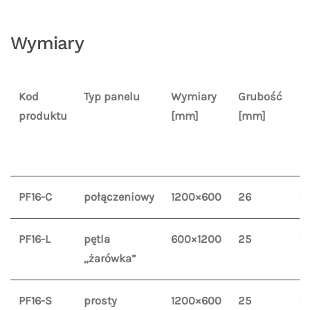
Wymiary
Kod
Typ panelu
Wymiary
Grubość
S
produktu
[mm]
[mm]
k
f
[
PF16-C
połączeniowy
1200×600
26
16
PF16-L
pętla
600×1200
25
16
„żarówka”
PF16-S
prosty
1200×600
25
16